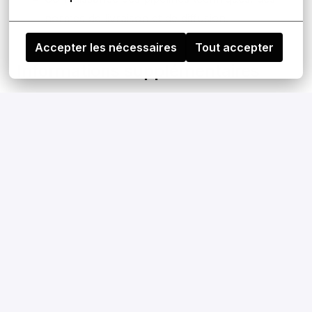
normes de livraison et de diffusion.
Accepter les nécessaires
Tout accepter
Informations supplémentaires
Statut de cette opportunité d'emploi
Le poste est présentement disponible.
Postuler
ou
Apply with Linkedin
indisponible
Mettre à jour les cookies