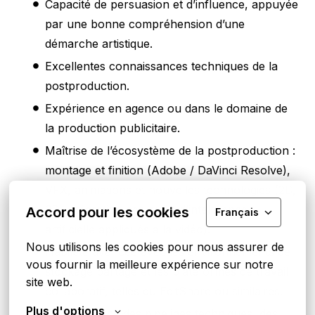
Capacité de persuasion et d’influence, appuyée
par une bonne compréhension d’une
démarche artistique.
Excellentes connaissances techniques de la
postproduction.
Expérience en agence ou dans le domaine de
la production publicitaire.
Maîtrise de l’écosystème de la postproduction :
montage et finition (Adobe / DaVinci Resolve),
VFX, animations et nouvelles technologies (2D,
3D, intégration des outils d’intelligence
Accord pour les cookies
Français
artificielle appliqués à la vidéo).
Nous utilisons les cookies pour nous assurer de 
Habileté avancée avec les environnements de
vous fournir la meilleure expérience sur notre 
stockage partagé et les plateformes de travail
site web.
collaboratif, telles qu'EditShare ou similaires.
Plus d'options
Connaissance des pipelines techniques, des