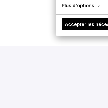
Plus d'options
Accepter les néce
Jour après jour, nos 
talents donnent le 
meilleur d’eux-mêmes. 