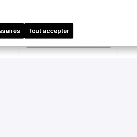
ou
ssaires
Tout accepter
Apply with Linkedin
indisponible
Mettre à jour les cookies
Partager l'offre d'emploi
Une vie équilibrée: en plus des vacan
Noël et le jour de l’An, la journée nat
journées FLEX pour allonger vos fins 
d’aller au spa, de faire du ski, d’écout
Un coup de pouce pour le futur: un p